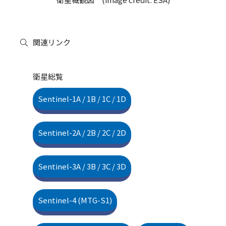
関連リンク
衛星総覧
Sentinel-1A / 1B / 1C / 1D
Sentinel-2A / 2B / 2C / 2D
Sentinel-3A / 3B / 3C / 3D
Sentinel-4 (MTG-S1)