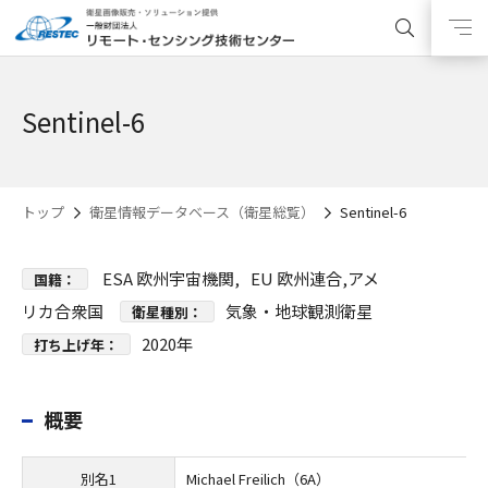
Sentinel-6
トップ
衛星情報データベース（衛星総覧）
Sentinel-6
ESA 欧州宇宙機関,
EU 欧州連合,
アメ
国籍：
リカ合衆国
気象・地球観測衛星
衛星種別：
2020年
打ち上げ年：
概要
別名1
Michael Freilich（6A）