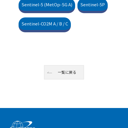
Sentinel-5 (MetOp-SG A)
Sentinel-5P
Sentinel-CO2M A / B / C
一覧に戻る