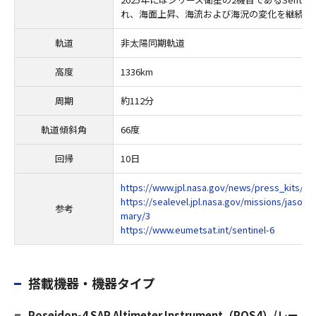
れ、海面上昇、海流および海況の変化を継続的
軌道
非太陽同期軌道
高度
1336km
周期
約112分
軌道傾斜角
66度
回帰
10日
https://www.jpl.nasa.gov/news/press_kits/sen
https://sealevel.jpl.nasa.gov/missions/jason-
参考
mary/3
https://www.eumetsat.int/sentinel-6
搭載機器・機器タイプ
Poseidon-4 SAR Altimeter Instrument（POS4）/レー