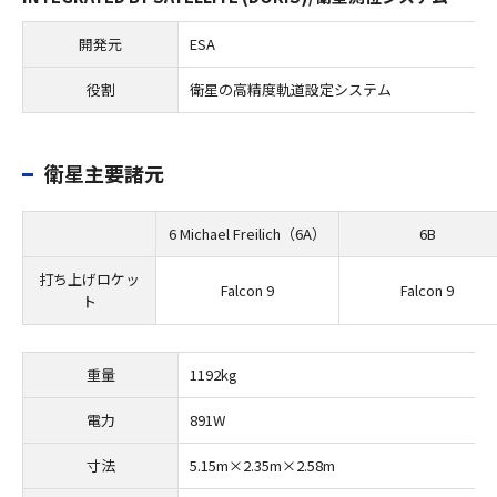
開発元
ESA
役割
衛星の高精度軌道設定システム
衛星主要諸元
6 Michael Freilich（6A）
6B
打ち上げロケッ
Falcon 9
Falcon 9
ト
重量
1192kg
電力
891W
寸法
5.15m×2.35m×2.58m