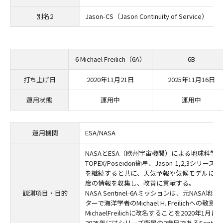
別名2
Jason-CS（Jason Continuity of Service）
6 Michael Freilich（6A）
6B
打ち上げ日
2020年11月21日
2025年11月16日
運用状態
運用中
運用中
運用機関
ESA/NASA
NASAとESA（欧州宇宙機関）による地球科学
TOPEX/Poseidon衛星、Jason-1,2,3シリ
を継続すると共に、天気予報や気候モデルに活
度の情報を収集し、改善に貢献する。
観測項目・目的
NASA Sentinel-6Aミッションは、元NASA
ターで海洋学者のMichael H. Freilichへの敬意を表
MichaelFreilichに改名することを2020年1月
2025年にはシリーズ衛星の2機目であるSentine