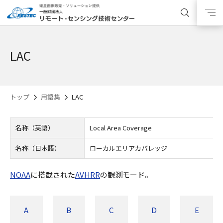
LAC
トップ
用語集
LAC
名称（英語）
Local Area Coverage
名称（日本語）
ローカルエリアカバレッジ
NOAA
に搭載された
AVHRR
の観測モード。
A
B
C
D
E