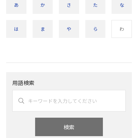
あ
か
さ
た
な
は
ま
や
ら
わ
用語検索
検索