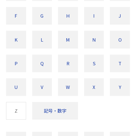
F
G
H
I
J
K
L
M
N
O
P
Q
R
S
T
U
V
W
X
Y
Z
記号・数字