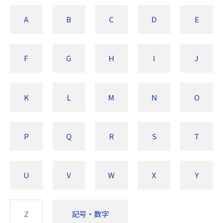
A
B
C
D
E
F
G
H
I
J
K
L
M
N
O
P
Q
R
S
T
U
V
W
X
Y
Z
記号・数字