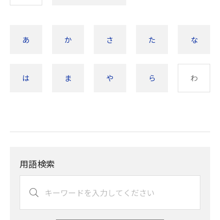
あ
か
さ
た
な
は
ま
や
ら
わ
用語検索