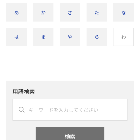
あ
か
さ
た
な
は
ま
や
ら
わ
用語検索
検索