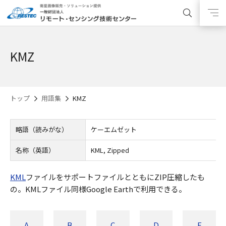
KMZ
トップ
用語集
KMZ
略語（読みがな）
ケーエムゼット
名称（英語）
KML, Zipped
KML
ファイルをサポートファイルとともにZIP圧縮したも
の。KMLファイル同様Google Earthで利用できる。
A
B
C
D
E