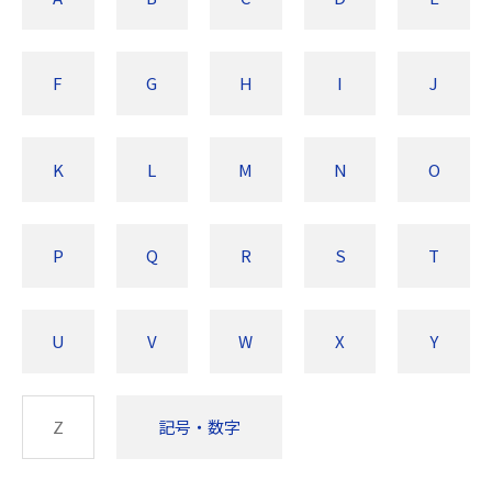
F
G
H
I
J
K
L
M
N
O
P
Q
R
S
T
U
V
W
X
Y
Z
記号・数字