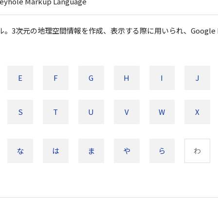
eyhole Markup Language
。3次元の地理空間情報を作成、表示する際に用いられ、Google E
E
F
G
H
I
J
S
T
U
V
W
X
な
は
ま
や
ら
わ