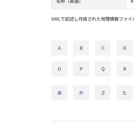
名称（英語）
K
XMLで記述し作成された地理情報ファイル
A
B
C
D
O
P
Q
R
あ
か
さ
た