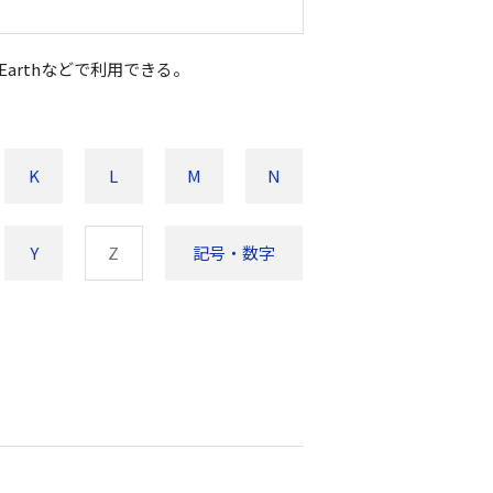
arthなどで利用できる。
K
L
M
N
Y
Z
記号・数字