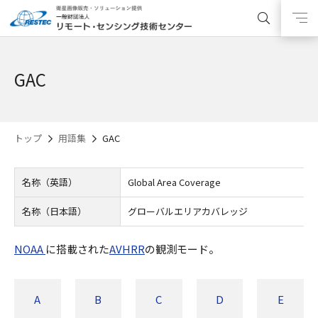
GAC
トップ
用語集
GAC
名称（英語）
Global Area Coverage
名称（日本語）
グローバルエリアカバレッジ
NOAA
に搭載された
AVHRR
の観測モード。
A
B
C
D
E