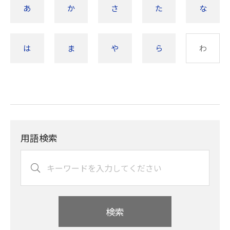
あ
か
さ
た
な
は
ま
や
ら
わ
用語検索
検索