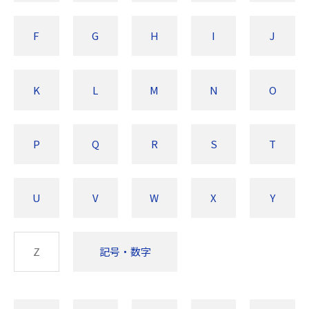
F
G
H
I
J
K
L
M
N
O
P
Q
R
S
T
U
V
W
X
Y
Z
記号・数字