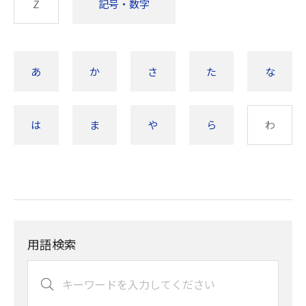
Z
記号・数字
あ
か
さ
た
な
は
ま
や
ら
わ
用語検索