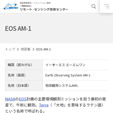
EOS AM-1
トップ
用語集
EOS AM-1
略語（読みがな）
イーオーエス エーエムワン
名称（英語）
Earth Observing System AM-1
名称（日本語）
地球観測システムAM1
NASA
の
EOS
計画の主要環境観測ミッションを担う最初の衛
星で、午前に観測。
Terra
（「大地」を意味するラテン語）
という名称で呼ばれる。