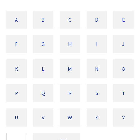
A
B
C
D
E
F
G
H
I
J
K
L
M
N
O
P
Q
R
S
T
U
V
W
X
Y