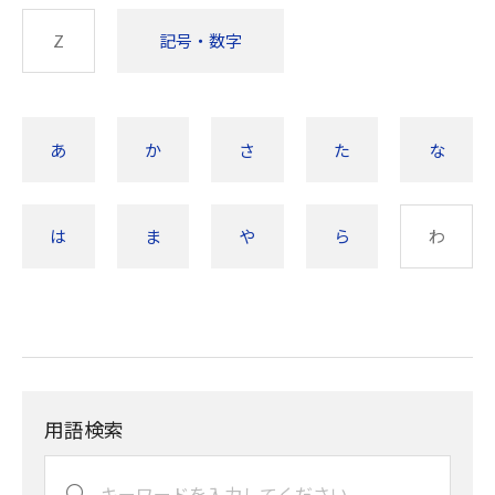
Z
記号・数字
あ
か
さ
た
な
は
ま
や
ら
わ
用語検索