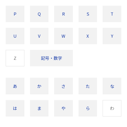
P
Q
R
S
T
U
V
W
X
Y
Z
記号・数字
あ
か
さ
た
な
は
ま
や
ら
わ