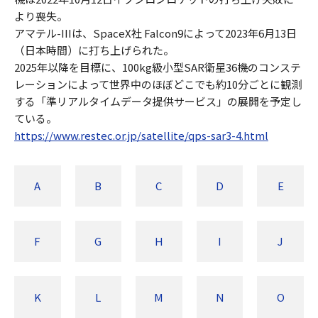
より喪失。
アマテル-IIIは、SpaceX社 Falcon9によって2023年6月13日
（日本時間）に打ち上げられた。
2025年以降を目標に、100kg級小型SAR衛星36機のコンステ
レーションによって世界中のほぼどこでも約10分ごとに観測
する「準リアルタイムデータ提供サービス」の展開を予定し
ている。
https://www.restec.or.jp/satellite/qps-sar3-4.html
A
B
C
D
E
F
G
H
I
J
K
L
M
N
O