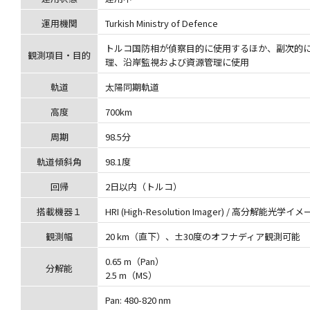
運用機関
Turkish Ministry of Defence
トルコ国防相が偵察目的に使用するほか、副次的
観測項目・目的
理、沿岸監視および資源管理に使用
軌道
太陽同期軌道
高度
700km
周期
98.5分
軌道傾斜角
98.1度
回帰
2日以内（トルコ）
搭載機器１
HRI (High-Resolution Imager) / 高分解能光学イ
観測幅
20 km（直下）、±30度のオフナディア観測可能
0.65 m（Pan）
分解能
2.5 m（MS）
Pan: 480-820 nm