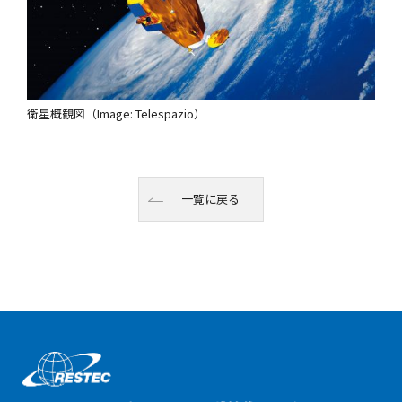
衛星概観図（Image: Telespazio）
一覧に戻る