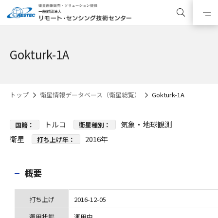
Gokturk-1A
トップ
衛星情報データベース（衛星総覧）
Gokturk-1A
トルコ
気象・地球観測
国籍：
衛星種別：
衛星
2016年
打ち上げ年：
概要
打ち上げ
2016-12-05
運用状態
運用中