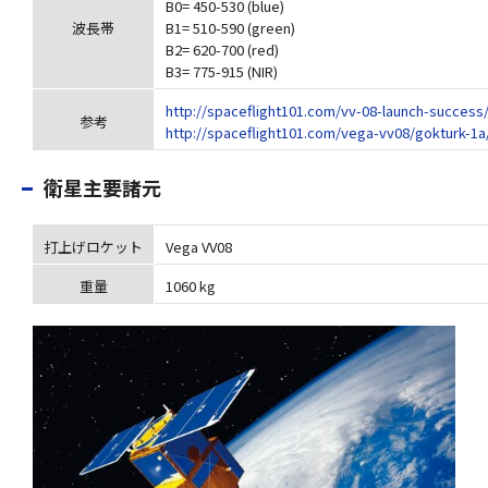
B0= 450-530 (blue)
波長帯
B1= 510-590 (green)
B2= 620-700 (red)
B3= 775-915 (NIR)
http://spaceflight101.com/vv-08-launch-success
参考
http://spaceflight101.com/vega-vv08/gokturk-1a
衛星主要諸元
打上げロケット
Vega VV08
重量
1060 kg