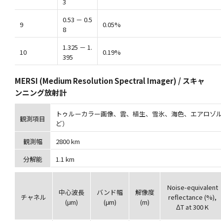
3
0.53 － 0.5
9
0.05%
8
1.325 － 1.
10
0.19%
395
MERSI (Medium Resolution Spectral Imager) / スキャ
ンニング放射計
トゥルーカラー画像、雲、植生、雪氷、海色、エアロゾ
観測項目
ど）
観測幅
2800 km
分解能
1.1 km
Noise-equivalent
中心波長
バンド幅
解像度
チャネル
reflectance (%),
(μm)
(μm)
(m)
ΔT at 300 K