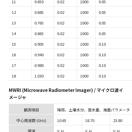
11
0.650
0.02
1000
0.05
12
0.685
0.02
1000
0.05
13
0.765
0.02
1000
0.05
14
0.865
0.02
1000
0.05
15
0.905
0.02
1000
0.10
16
0.940
0.02
1000
0.10
17
0.980
0.02
1000
0.10
18
1.030
0.02
1000
0.10
MWRI (Microwave Radiometer Imager) / マイクロ波イ
メージャ
観測項目
降雨、土壌水分、雲水量、海面パラメータ
中心周波数 (GHz)
10.65
18.70
23.80
偏波
V, H
V, H
V, H