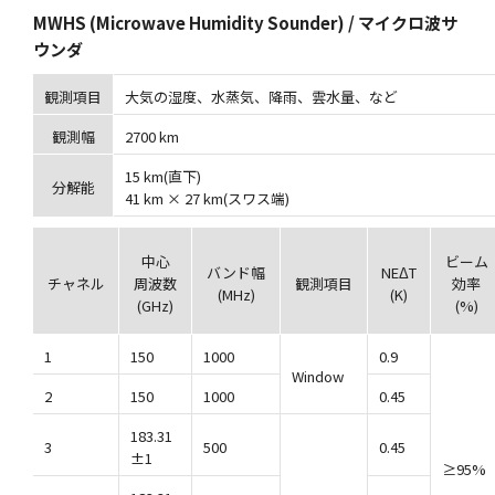
MWHS (Microwave Humidity Sounder) / マイクロ波サ
ウンダ
観測項目
大気の湿度、水蒸気、降雨、雲水量、など
観測幅
2700 km
15 km(直下)
分解能
41 km × 27 km(スワス端)
中心
ビーム
バンド幅
NEΔT
チャネル
周波数
観測項目
効率
(MHz)
(K)
(GHz)
(%)
1
150
1000
0.9
Window
2
150
1000
0.45
183.31
3
500
0.45
±1
≥95%