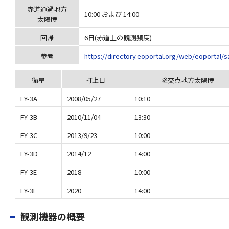
赤道通過地方
10:00 および 14:00
太陽時
回帰
6日(赤道上の観測頻度)
参考
https://directory.eoportal.org/web/eoportal/sa
衛星
打上日
降交点地方太陽時
FY-3A
2008/05/27
10:10
FY-3B
2010/11/04
13:30
FY-3C
2013/9/23
10:00
FY-3D
2014/12
14:00
FY-3E
2018
10:00
FY-3F
2020
14:00
観測機器の概要