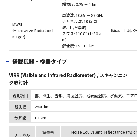
解像度: 0.25 － 1 km
周波数: 10.65 － 89 GHz
チャネル数: 10 (5 周
MWRI
波、H, V偏波)
(Microwave Radiation I
降雨、土壌水
スワス: 110.8° (1430 k
mager)
m)
解像度: 15－80 km
搭載機器・機器タイプ
VIRR (Visible and Infrared Radiometer) / スキャンニン
グ放射計
観測項目
雲、植生、雪氷、海面温度、地表面温度、水蒸気、エア
観測幅
2800 km
分解能
1.1 km
波長帯
Noise Equivalent Reflectance (%) o
チャネル