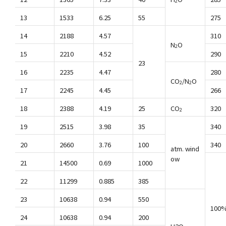
2
13
1533
6.25
55
275
14
2188
4.57
310
N
O
2
15
2210
4.52
290
23
16
2235
4.47
280
CO
/N
O
2
2
17
2245
4.45
266
18
2388
4.19
25
CO
320
2
19
2515
3.98
35
340
20
2660
3.76
100
340
atm. wind
ow
21
14500
0.69
1000
22
11299
0.885
385
23
10638
0.94
550
100%
24
10638
0.94
200