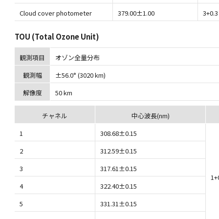
Cloud cover photometer
379.00±1.00
3+0.3
TOU (Total Ozone Unit)
観測項目
オゾン全量分布
観測幅
±56.0° (3020 km)
解像度
50 km
チャネル
中心波長(nm)
1
308.68±0.15
2
312.59±0.15
3
317.61±0.15
1+0
4
322.40±0.15
5
331.31±0.15