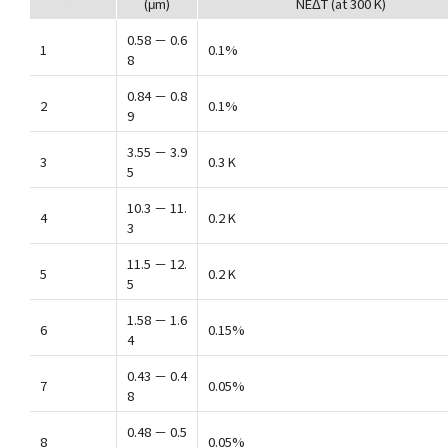
(μm)
NEΔT (at 300 K)
0.58 － 0.6
1
0.1%
8
0.84 － 0.8
2
0.1%
9
3.55 － 3.9
3
0.3 K
5
10.3 － 11.
4
0.2 K
3
11.5 － 12.
5
0.2 K
5
1.58 － 1.6
6
0.15%
4
0.43 － 0.4
7
0.05%
8
0.48 － 0.5
8
0.05%