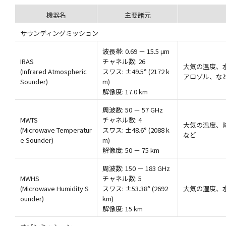
機器名
主要諸元
サウンディングミッション
波長帯: 0.69 － 15.5 μm
IRAS
チャネル数: 26
大気の温度、
(Infrared Atmospheric
スワス: ±49.5° (2172 k
アロゾル、な
Sounder)
m)
解像度: 17.0 km
周波数: 50 － 57 GHz
MWTS
チャネル数: 4
大気の温度、
(Microwave Temperatur
スワス: ±48.6° (2088 k
など
e Sounder)
m)
解像度: 50 － 75 km
周波数: 150 － 183 GHz
MWHS
チャネル数: 5
(Microwave Humidity S
スワス: ±53.38° (2692
大気の湿度、
ounder)
km)
解像度: 15 km