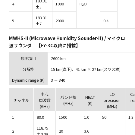
183.31
4
1000
H
O
2
±3
183.31
5
2000
0.4
±7
MWHS-II (Microwave Humidity Sounder-II) / マイクロ
波サウンダ 【FY-3C以降に搭載】
観測項目
2600 km
分解能
15 km(直下)、41 km × 27 km(スワス端)
Dynamic range (K)
3 － 340
中心
LO
Ca
バンド幅
NEΔT
チャネル
周波数
precision
re
(MHz)
(K)
(GHz)
(MHz)
1
89.0
1500
1.0
50
1.3
118.75
2
20
3.6
±0.08