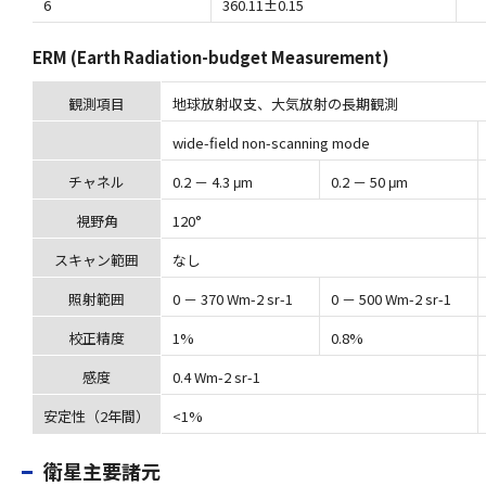
6
360.11±0.15
ERM (Earth Radiation-budget Measurement)
観測項目
地球放射収支、大気放射の長期観測
wide-field non-scanning mode
チャネル
0.2 － 4.3 μm
0.2 － 50 μm
視野角
120°
スキャン範囲
なし
照射範囲
0 － 370 Wm-2 sr-1
0 － 500 Wm-2 sr-1
校正精度
1%
0.8%
感度
0.4 Wm-2 sr-1
安定性（2年間）
<1%
衛星主要諸元