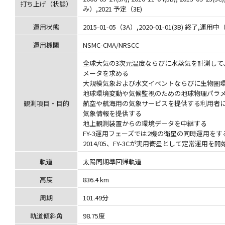
打ち上げ（状態）
み）,2021 予定（3E)
運用状態
2015-01-05（3A）,2020-01-01(3B) 終了,運
運用機関
NSMC-CMA/NRSCC
全球大気の3次元温度ならびに水蒸気を計測して
メータを求める
大規模気象および水文イベントならびに生物圏
地球環境変動や気候監視のための地球物理パラ
観測項目・目的
航空や航海用の気象サービスを提供する利用者
気象情報を提供する
地上観測装置からの環境データを中継する
FY-3運用フェーズでは2機の衛星の同時運用をす
2014/05、FY-3Cが実用衛星として定常運用を開
軌道
太陽同期準回帰軌道
高度
836.4 km
周期
101.49分
軌道傾斜角
98.75度