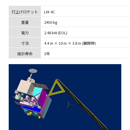
打上げロケット
LM-4C
重量
2450 kg
電力
2.48 kW (EOL)
寸法
4.4 m × 10 m × 3.8 m (展開時)
設計寿命
3年