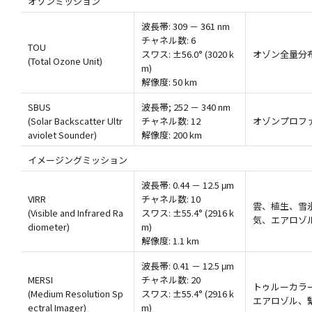
オゾンミッション
波長帯: 309 － 361 nm
チャネル数: 6
TOU
スワス: ±56.0° (3020 k
オゾン全量分
(Total Ozone Unit)
m)
解像度: 50 km
SBUS
波長帯; 252 － 340 nm
(Solar Backscatter Ultr
チャネル数: 12
オゾンプロフ
aviolet Sounder)
解像度: 200 km
イメージングミッション
波長帯: 0.44 － 12.5 μm
VIRR
チャネル数: 10
雲、植生、雪
(Visible and Infrared Ra
スワス: ±55.4° (2916 k
気、エアロゾ
diometer)
m)
解像度: 1.1 km
波長帯: 0.41 － 12.5 μm
MERSI
チャネル数: 20
トゥルーカラ
(Medium Resolution Sp
スワス: ±55.4° (2916 k
エアロゾル、
ectral Imager)
m)