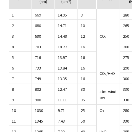
-1
(nm)
(cm
)
(
1
669
14.95
3
280
2
680
14.71
10
265
3
690
14.49
12
CO
250
2
4
703
14.22
16
260
5
716
13.97
16
275
6
733
13.84
16
290
CO
/H
O
2
2
7
749
13.35
16
300
8
802
12.47
30
330
atm. wind
ow
9
900
11.11
35
330
10
1030
9.71
25
O
280
3
11
1345
7.43
50
330
12
1365
7.33
40
H
O
285