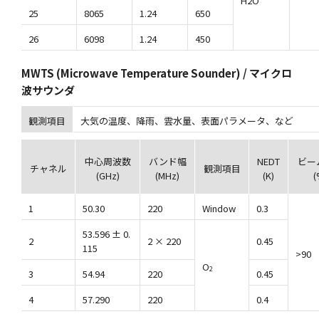
H2O
25
8065
1.24
650
26
6098
1.24
450
MWTS (Microwave Temperature Sounder) / マイクロ
波サウンダ
観測項目
大気の温度、降雨、雲水量、表面パラメータ、など
中心周波数
バンド幅
NEDT
ビー
チャネル
観測項目
(GHz)
(MHz)
(K)
(
1
50.30
220
Window
0.3
53.596 ± 0.
2
2 × 220
0.45
115
>90
O
2
3
54.94
220
0.45
4
57.290
220
0.4