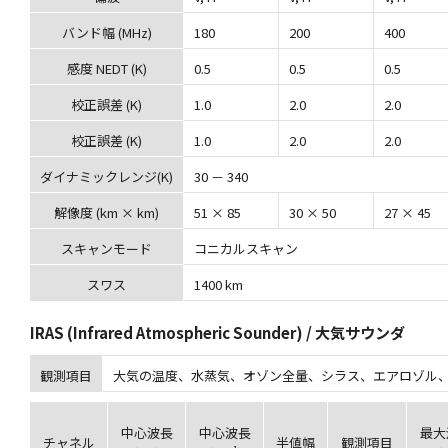
バンド幅 (MHz)
180
200
400
感度 NEDT (K)
0.5
0.5
0.5
校正誤差 (K)
1.0
2.0
2.0
校正誤差 (K)
1.0
2.0
2.0
ダイナミックレンジ(K)
30 － 340
解像度 (km × km)
51 × 85
30 × 50
27 × 45
スキャンモード
コニカルスキャン
スワス
1400 km
IRAS (Infrared Atmospheric Sounder) / 大気サウンダ
観測項目
大気の温度、水蒸気、オゾン全量、シラス、エアロゾル
中心波長
中心波長
最大
チャネル
半値幅
観測項目