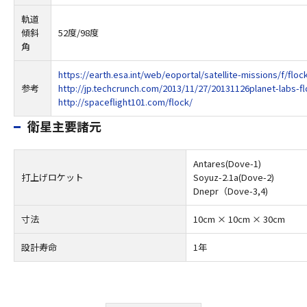
軌道
傾斜
52度/98度
角
https://earth.esa.int/web/eoportal/satellite-missions/f/floc
参考
http://jp.techcrunch.com/2013/11/27/20131126planet-labs-fl
http://spaceflight101.com/flock/
衛星主要諸元
Antares(Dove-1)
打上げロケット
Soyuz-2.1a(Dove-2)
Dnepr（Dove-3,4)
寸法
10cm × 10cm × 30cm
設計寿命
1年