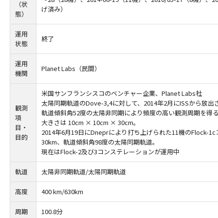
（状
げ済み）
態）
運用
終了
状態
運用
Planet Labs（民間）
機関
米国サンフランシスコのベンチャー企業、Planet Labs社
太陽同期軌道のDove-3,4に対して、2014年2月にISSから放出
観測
軌道傾斜角52度の太陽非同期により頻度の高い観測周期を得る
項
大きさは 10cm × 10cm × 30cm。
目・
2014年6月19日にDneprにより打ち上げられた11機のFlock
目的
30km、軌道傾斜角98度の太陽同期軌道。
現在はFlock-2及び3コンステレーションが運用中
軌道
太陽非同期軌道/太陽同期軌道
高度
400 km/630km
周期
100.8分