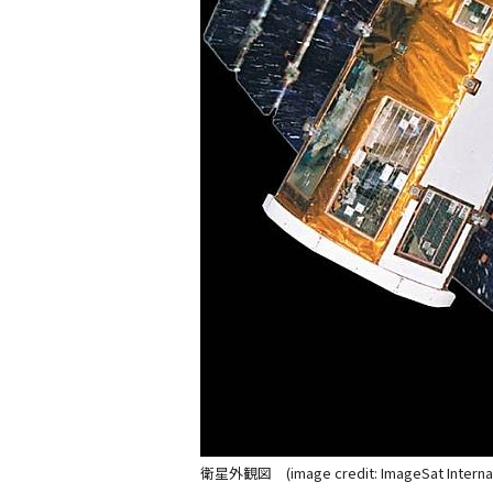
衛星外観図 (image credit: ImageSat Internat