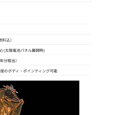
載燃料込）
0 m(W) (太陽電池パネル展開時)
0年分相当）
5度のボディ・ポインティング可能