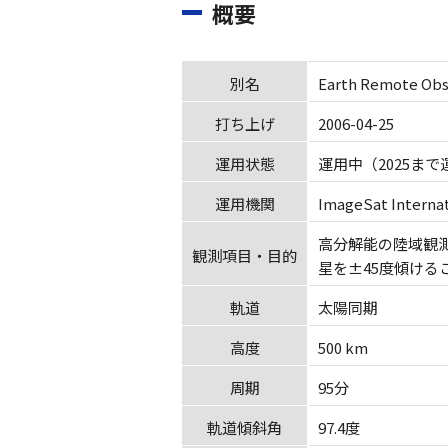
概要
別名
Earth Remote Obs
打ち上げ
2006-04-25
運用状態
運用中（2025ま
運用機関
ImageSat Internat
高分解能の陸域観
観測項目・目的
星を±45度傾ける
軌道
太陽同期
高度
500 km
周期
95分
軌道傾斜角
97.4度