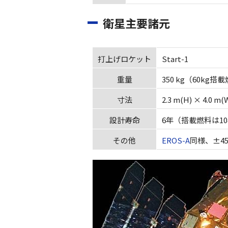
衛星主要諸元
打上げロケット
Start-1
重量
350 kg（60kg搭
寸法
2.3 m(H) × 4.
設計寿命
6年（搭載燃料は1
その他
EROS-A
同様、±4