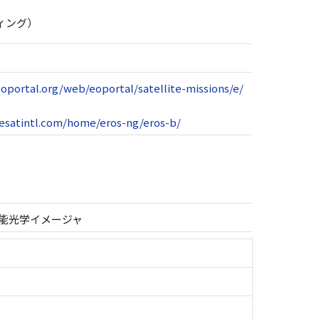
ディング）
.eoportal.org/web/eoportal/satellite-missions/e/
esatintl.com/home/eros-ng/eros-b/
 高分解能光学イメージャ