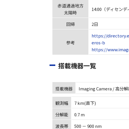
赤道通過地方
14:00（ディセン
太陽時
回帰
2日
https://directory
参考
eros-b
https://www.imag
搭載機器一覧
搭載機器
Imaging Camera /
観測幅
7 km(直下)
分解能
0.7 m
波長帯
500 － 900 nm