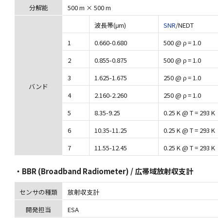
分解能
500 m × 500 m
波長帯(μm)
SNR
/NEDT
1
0.660-0.680
500 @ ρ = 1.0
2
0.855-0.875
500 @ ρ = 1.0
3
1.625-1.675
250 @ ρ = 1.0
バンド
4
2.160-2.260
250 @ ρ = 1.0
5
8.35-9.25
0.25 K @ T = 293 K
6
10.35-11.25
0.25 K @ T = 293 K
7
11.55-12.45
0.25 K @ T = 293 K
・BBR (Broadband Radiometer) / 広帯域放射収支計
センサの種類
放射収支計
開発担当
ESA