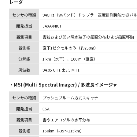
レーダ
センサの種類
94GHz（Wバンド）ドップラー速度計測機能つきパ
開発担当
JAXA/NICT
観測項目
雲粒および弱い降水粒子の鉛直分布および鉛直移動
観測幅
直下1ピクセルのみ（約750m）
分解能
1 km（水平）、100 m（垂直）
周波数
94.05 GHz ±3.5 MHz
・MSI (Multi-Spectral Imager) / 多波長イメージャ
センサの種類
プッシュブルーム方式スキャナ
開発担当
ESA
観測項目
雲やエアロゾルの水平分布
観測幅
150km（-35～115km）