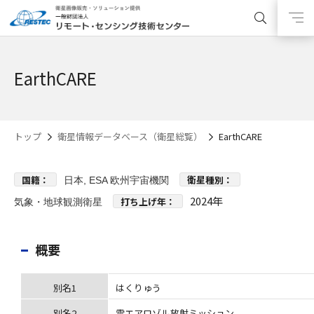
EarthCARE
トップ
衛星情報データベース（衛星総覧）
EarthCARE
国籍：
衛星種別：
日本, ESA 欧州宇宙機関
2024年
打ち上げ年：
気象・地球観測衛星
概要
別名1
はくりゅう
別名2
雲エアロゾル放射ミッション