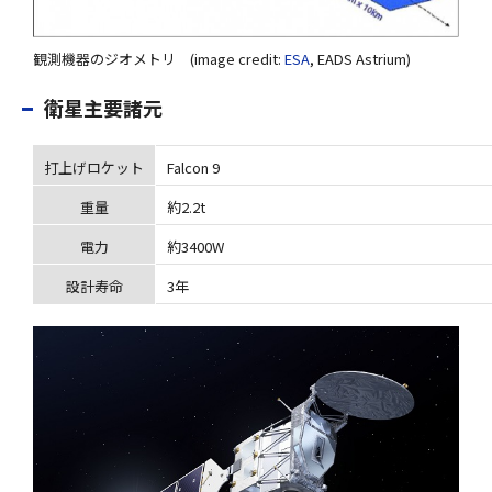
観測機器のジオメトリ (image credit:
ESA
, EADS Astrium)
衛星主要諸元
打上げロケット
Falcon 9
重量
約2.2t
電力
約3400W
設計寿命
3年