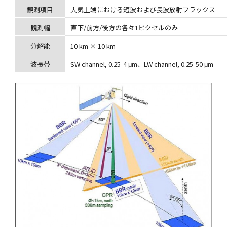
観測項目
大気上端における短波および長波放射フラックス
観測幅
直下/前方/後方の各々1ピクセルのみ
分解能
10 km × 10 km
波長帯
SW channel, 0.25-4 μm、LW channel, 0.25-50 μm