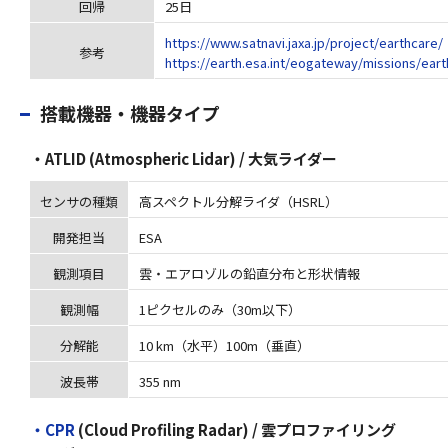
回帰
25日
https://www.satnavi.jaxa.jp/project/earthcare/
参考
https://earth.esa.int/eogateway/missions/ear
搭載機器・機器タイプ
・ATLID (Atmospheric Lidar) / 大気ライダー
センサの種類
高スペクトル分解ライダ（HSRL）
開発担当
ESA
観測項目
雲・エアロゾルの鉛直分布と形状情報
観測幅
1ピクセルのみ（30m以下）
分解能
10 km（水平）100m（垂直）
波長帯
355 nm
・CPR
(Cloud Profiling Radar) / 雲プロファイリング