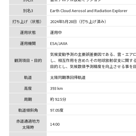
別名3
Earth Cloud Aerosol and Radiation Explorer
打ち上げ（状態）
2024年5月28日（打ち上げ済み）
運用状態
運用中
運用機関
ESA/JAXA
気候変動予測の主要誤差要因である、雲・エアロ
観測項目・目的
し、相互作用を含めたその地球放射収支に関す
目的とし、気候数値予測精度を向上させる事を
軌道
太陽同期準回帰軌道
高度
393 km
周期
約 92.5分
軌道傾斜角
97.05度
赤道通過地方
14:00
太陽時