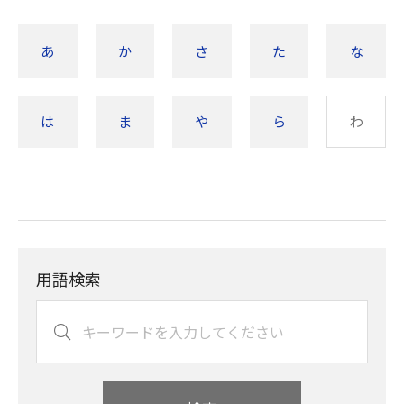
あ
か
さ
た
な
は
ま
や
ら
わ
用語検索