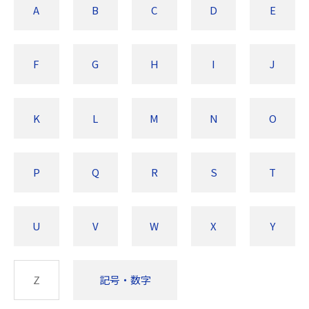
A
B
C
D
E
F
G
H
I
J
K
L
M
N
O
P
Q
R
S
T
U
V
W
X
Y
Z
記号・数字