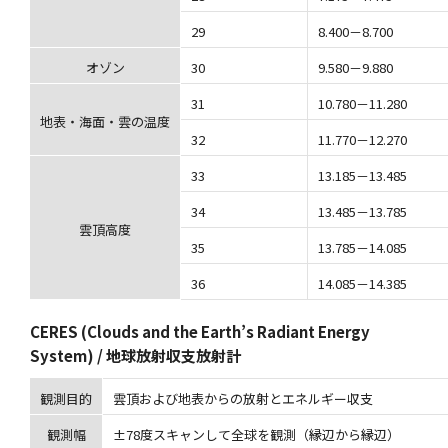
29
8.400－8.700
オゾン
30
9.580－9.880
31
10.780－11.280
地表・海面・雲の温度
32
11.770－12.270
33
13.185－13.485
34
13.485－13.785
雲頂高度
35
13.785－14.085
36
14.085－14.385
CERES (Clouds and the Earth’s Radiant Energy
System) / 地球放射収支放射計
観測目的
雲頂および地表からの放射とエネルギー収支
観測幅
±78度スキャンして全球を観測（縁辺から縁辺）