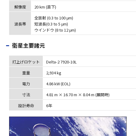
解像度
20 km (直下)
全放射 (0.3 to 100 μm)
波長帯
短波長(0.3 to 5 μm)
ウインドウ (8 to 12 μm)
衛星主要諸元
打上げロケット
Delta-2 7920-10L
重量
2,934 kg
電力
4.86 kW (EOL)
寸法
4.81 m × 16.70 m × 8.04 m (展開時)
設計寿命
6年