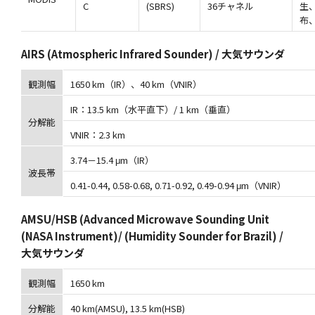
C
(SBRS)
36チャネル
生
布
AIRS (Atmospheric Infrared Sounder) / 大気サウンダ
観測幅
1650 km（IR）、40 km（VNIR）
IR：13.5 km（水平直下）/ 1 km（垂直）
分解能
VNIR：2.3 km
3.74－15.4 μm（IR）
波長帯
0.41-0.44, 0.58-0.68, 0.71-0.92, 0.49-0.94 μm（VNIR）
AMSU/HSB (Advanced Microwave Sounding Unit
(NASA Instrument)/ (Humidity Sounder for Brazil) /
大気サウンダ
観測幅
1650 km
分解能
40 km(AMSU), 13.5 km(HSB)