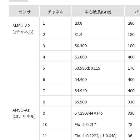
センサ
チャネル
中心波長(GHz)
バ
1
23.8
280
AMSU-A2
(2チャネル)
2
31.4
180
3
50.300
180
4
52.800
400
5
53.596±0.115
170
6
54.400
400
7
54.940
400
8
55.500
330
AMSU-A1
9
57.290344 = Flo
330
(13チャネル)
10
Flo ± 0.217
78
11
Flo ± 0.3222, (±0.048)
36