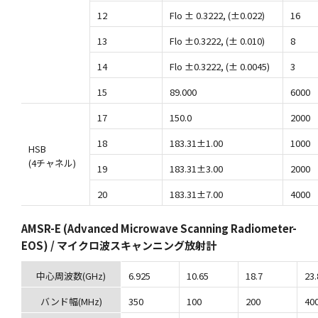
12
Flo ± 0.3222, (±0.022)
16
13
Flo ±0.3222, (± 0.010)
8
14
Flo ±0.3222, (± 0.0045)
3
15
89.000
6000
17
150.0
2000
18
183.31±1.00
1000
HSB
(4チャネル)
19
183.31±3.00
2000
20
183.31±7.00
4000
AMSR-E (Advanced Microwave Scanning Radiometer-
EOS) / マイクロ波スキャンニング放射計
中心周波数(GHz)
6.925
10.65
18.7
23.
バンド幅(MHz)
350
100
200
40