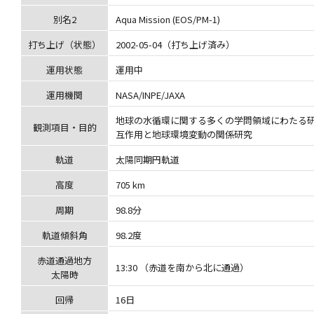
別名2
Aqua Mission (EOS/PM-1)
打ち上げ（状態）
2002-05-04（打ち上げ済み）
運用状態
運用中
運用機関
NASA/INPE/JAXA
地球の水循環に関する多くの学問領域にわたる
観測項目・目的
互作用と地球環境変動の関係研究
軌道
太陽同期円軌道
高度
705 km
周期
98.8分
軌道傾斜角
98.2度
赤道通過地方
13:30 （赤道を南から北に通過）
太陽時
回帰
16日