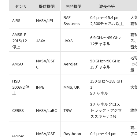
センサ
提供機関
開発機関
波長帯等
BAE
0.4 μm～15.4 μm
大
AIRS
NASA/JPL
Systems
2,300チャネル以上
雲
AMSR-E
雲
6.9 GHz～89 GHz
2015/12
JAXA
JAXA
ス
12チャネル
停止
雪
地球
NASA/GSF
50 GHz～90 GHz
AMSU
Aerojet
で
C
15チャネル
量
HSB
150 GHz～183 GH
2003/2 停
INPE
MMS, UK
z
大
止
5チャネル
3チャネルクロス
CERES
NASA/LaRC
TRW
トラック・アジマ
放
ススキャナ2台
雲
NASA/GSF
Raytheon
0.4 μm～14 μm
ア
MODIS