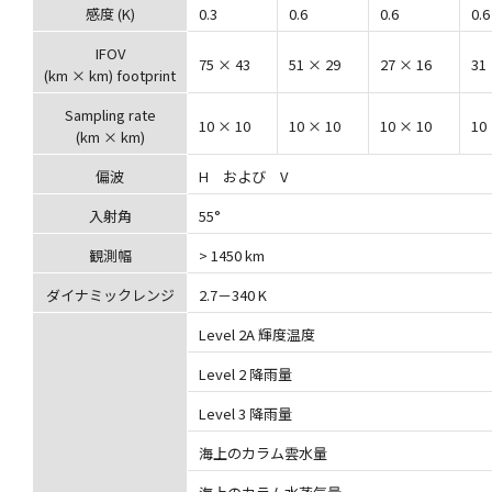
感度 (K)
0.3
0.6
0.6
0.6
IFOV
75 × 43
51 × 29
27 × 16
31
(km × km) footprint
Sampling rate
10 × 10
10 × 10
10 × 10
10
(km × km)
偏波
H および V
入射角
55°
観測幅
> 1450 km
ダイナミックレンジ
2.7－340 K
Level 2A 輝度温度
Level 2 降雨量
Level 3 降雨量
海上のカラム雲水量