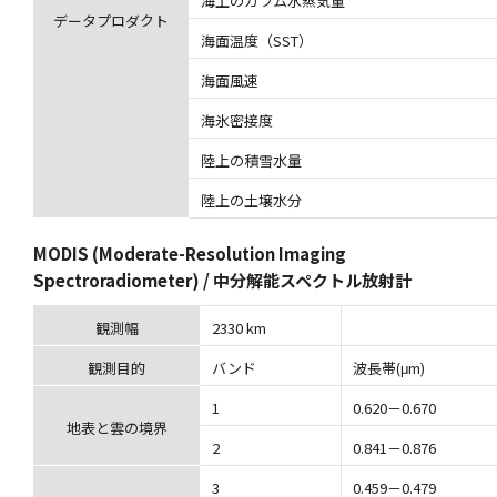
海上のカラム水蒸気量
データプロダクト
海面温度（SST）
海面風速
海氷密接度
陸上の積雪水量
陸上の土壌水分
MODIS (Moderate-Resolution Imaging
Spectroradiometer) / 中分解能スペクトル放射計
観測幅
2330 km
観測目的
バンド
波長帯(μm)
1
0.620－0.670
地表と雲の境界
2
0.841－0.876
3
0.459－0.479