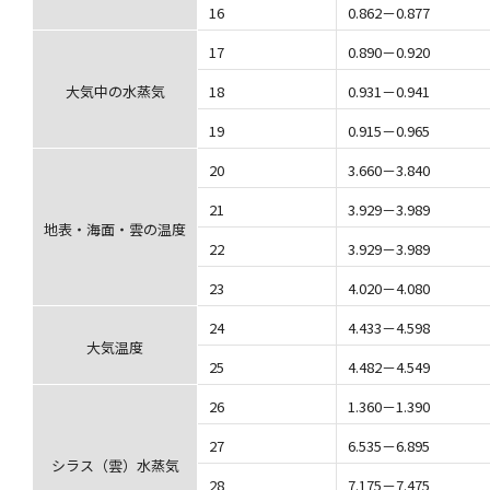
16
0.862－0.877
17
0.890－0.920
大気中の水蒸気
18
0.931－0.941
19
0.915－0.965
20
3.660－3.840
21
3.929－3.989
地表・海面・雲の温度
22
3.929－3.989
23
4.020－4.080
24
4.433－4.598
大気温度
25
4.482－4.549
26
1.360－1.390
27
6.535－6.895
シラス（雲）水蒸気
28
7.175－7.475