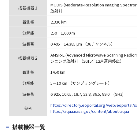
MODIS (Moderate-Resolution Imaging Spe
搭載機器１
放射計
観測幅
2,330 km
分解能
250－1,000 m
波長帯
0.405－14.385 μm （36チャンネル）
AMSR-E (Advanced Microwave Scanning 
搭載機器２
ンニング放射計 （2015年12月運用停止）
観測幅
1450 km
分解能
5－10 km （サンプリングレート）
波長帯
6.925, 10.65, 18.7, 23.8, 36.5, 89.0 (GHz)
https://directory.eoportal.org/web/eoportal/s
参考
https://aqua.nasa.gov/content/about-aqua
搭載機器一覧