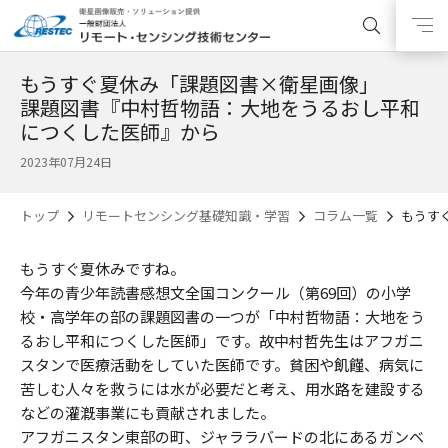
もうすぐ夏休み「課題図書×衛星画像」
課題図書『中村哲物語：大地をうるおし平和
につくした医師』から
2023年07月24日
トップ
リモートセンシング基礎知識・学習
コラム一覧
もうす
もうすぐ夏休みですね。
今年の青少年読書感想文全国コンクール（第69回）の小学
校・高学年の部の課題図書の一つが「中村哲物語：大地をう
るおし平和につくした医師」です。故中村哲先生はアフガニ
スタンで医療活動をしていた医師です。貧困や飢饉、病気に
苦しむ人々を救うには水が必要だと考え、用水路を建設する
などの灌漑事業にも貢献されました。
アフガニスタン東部の町、ジャララバードの北にあるガンベ