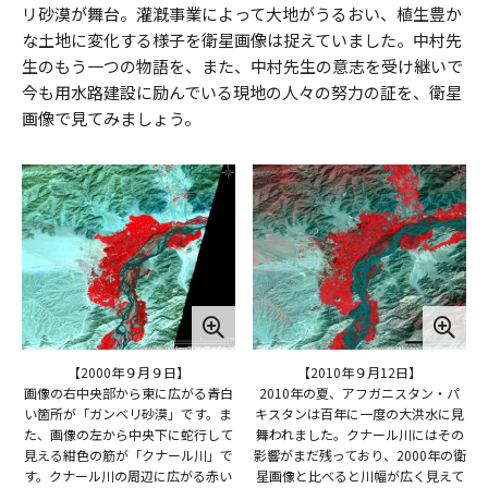
リ砂漠が舞台。灌漑事業によって大地がうるおい、植生豊か
な土地に変化する様子を衛星画像は捉えていました。中村先
生のもう一つの物語を、また、中村先生の意志を受け継いで
今も用水路建設に励んでいる現地の人々の努力の証を、衛星
画像で見てみましょう。
【2000年９月９日】
【2010年９月12日】
画像の右中央部から東に広がる青白
2010年の夏、アフガニスタン・パ
い箇所が「ガンベリ砂漠」です。ま
キスタンは百年に一度の大洪水に見
た、画像の左から中央下に蛇行して
舞われました。クナール川にはその
見える紺色の筋が「クナール川」で
影響がまだ残っており、2000年の衛
す。クナール川の周辺に広がる赤い
星画像と比べると川幅が広く見えて