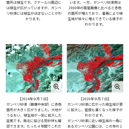
箇所は植生です。クナール川周辺に
います。一方、ガンベリ砂漠側は
は植生が広がっていますが、ガンベ
2000年の衛星画像と比べると赤色
リ砂漠には植生がほぼないことがわ
の箇所が増えており、灌漑により植
かります。
生域が徐々に増えてきている様子が
わかります。
【2014年９月７日】
【2020年９月７日】
ガンベリ砂漠（画像中央部）に赤色
ガンベリ砂漠に広がった植生域が更
箇所が大きく広がりました。大地が
に拡大し、密度も濃くなった様子が
うるおい、植生域が一気に拡大した
わかります。
証拠です。南北に延びる防砂林も確
ガンベリ砂漠に近い植生域の一角に
認できます。たった４年間でこれだ
あるガンベリ公園には、この年の１