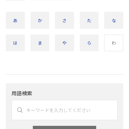
あ
か
さ
た
な
は
ま
や
ら
わ
用語検索