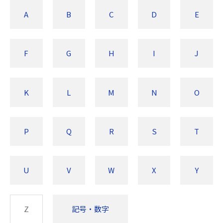
A
B
C
D
E
F
G
H
I
J
K
L
M
N
O
P
Q
R
S
T
U
V
W
X
Y
Z
記号・数字