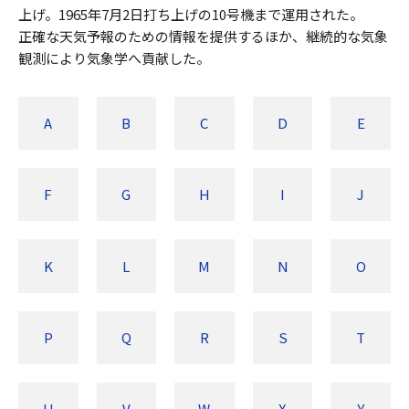
上げ。1965年7月2日打ち上げの10号機まで運用された。
正確な天気予報のための情報を提供するほか、継続的な気象
観測により気象学へ貢献した。
A
B
C
D
E
F
G
H
I
J
K
L
M
N
O
P
Q
R
S
T
U
V
W
X
Y