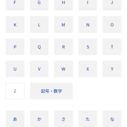
F
G
H
I
J
K
L
M
N
O
P
Q
R
S
T
U
V
W
X
Y
Z
記号・数字
あ
か
さ
た
な