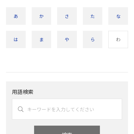
あ
か
さ
た
な
は
ま
や
ら
わ
用語検索