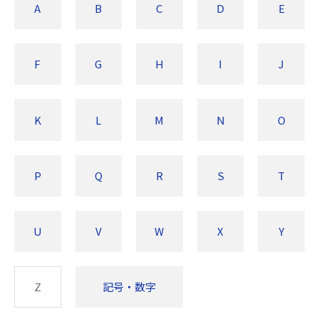
A
B
C
D
E
F
G
H
I
J
K
L
M
N
O
P
Q
R
S
T
U
V
W
X
Y
Z
記号・数字