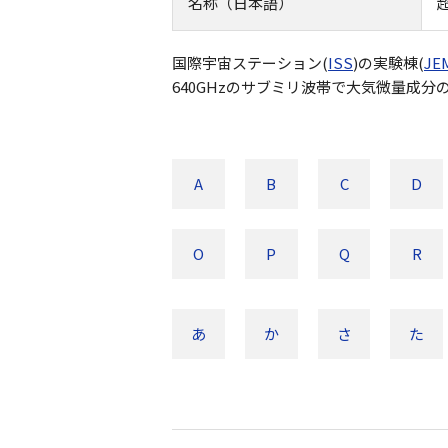
名称（日本語）
国際宇宙ステーション(
ISS
)の実験棟(
JE
640GHzのサブミリ波帯で大気微量成
A
B
C
D
O
P
Q
R
あ
か
さ
た