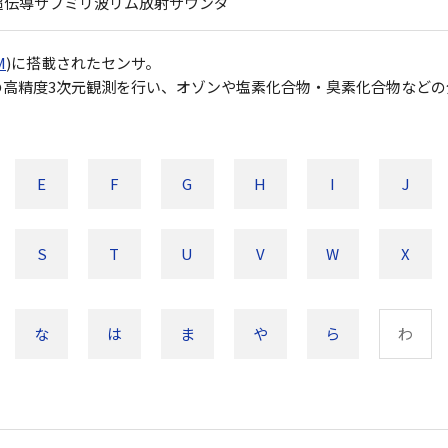
超伝導サブミリ波リム放射サウンダ
M
)に搭載されたセンサ。
分の高精度3次元観測を行い、オゾンや塩素化合物・臭素化合物など
E
F
G
H
I
J
S
T
U
V
W
X
な
は
ま
や
ら
わ