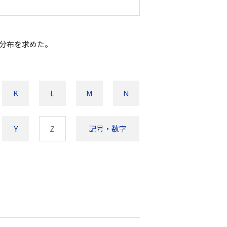
の分布を求めた。
K
L
M
N
Y
Z
記号・数字