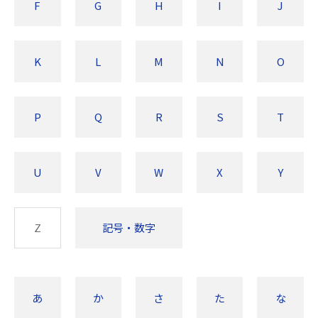
F
G
H
I
J
K
L
M
N
O
P
Q
R
S
T
U
V
W
X
Y
Z
記号・数字
あ
か
さ
た
な