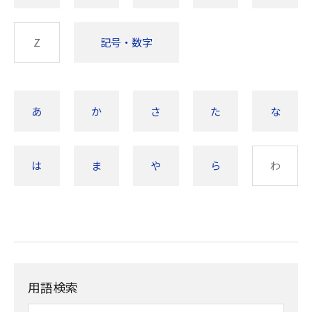
Z
記号・数字
あ
か
さ
た
な
は
ま
や
ら
わ
用語検索