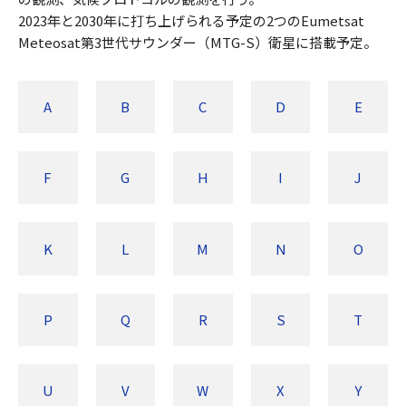
2023年と2030年に打ち上げられる予定の2つのEumetsat
Meteosat第3世代サウンダー（MTG-S）衛星に搭載予定。
A
B
C
D
E
F
G
H
I
J
K
L
M
N
O
P
Q
R
S
T
U
V
W
X
Y