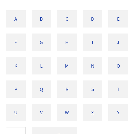
A
B
C
D
E
F
G
H
I
J
K
L
M
N
O
P
Q
R
S
T
U
V
W
X
Y