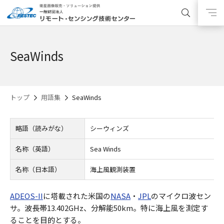
SeaWinds
トップ
用語集
SeaWinds
略語（読みがな）
シーウィンズ
名称（英語）
Sea Winds
名称（日本語）
海上風観測装置
ADEOS-II
に塔載された米国の
NASA
・
JPL
のマイクロ波セン
サ。波長帯13.402GHz、分解能50km。特に海上風を測定す
ることを目的とする。