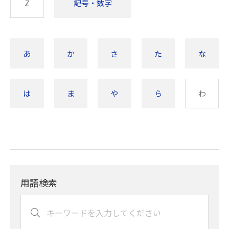
Z
記号・数字
あ
か
さ
た
な
は
ま
や
ら
わ
用語検索