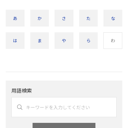
あ
か
さ
た
な
は
ま
や
ら
わ
用語検索