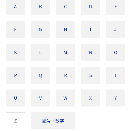
A
B
C
D
E
F
G
H
I
J
K
L
M
N
O
P
Q
R
S
T
U
V
W
X
Y
Z
記号・数字