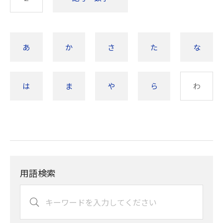
あ
か
さ
た
な
は
ま
や
ら
わ
用語検索