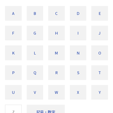
A
B
C
D
E
F
G
H
I
J
K
L
M
N
O
P
Q
R
S
T
U
V
W
X
Y
Z
記号・数字