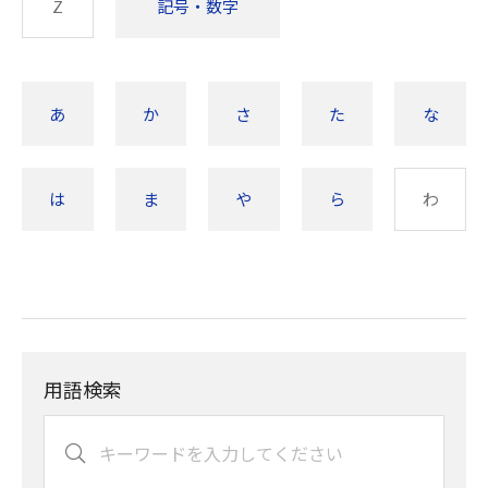
Z
記号・数字
あ
か
さ
た
な
は
ま
や
ら
わ
用語検索