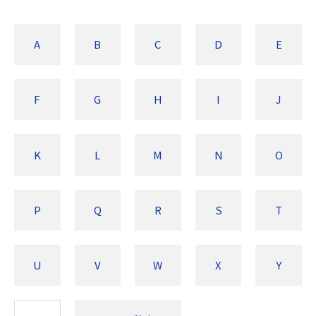
A
B
C
D
E
F
G
H
I
J
K
L
M
N
O
P
Q
R
S
T
U
V
W
X
Y