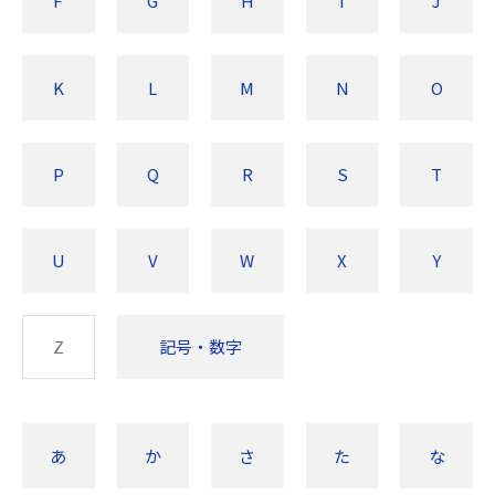
F
G
H
I
J
K
L
M
N
O
P
Q
R
S
T
U
V
W
X
Y
Z
記号・数字
あ
か
さ
た
な