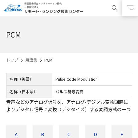
PCM
トップ
用語集
PCM
名称（英語）
Pulse Code Modulation
名称（日本語）
パルス符号変調
音声などのアナログ信号を、アナログ-デジタル変換回路に
よりデジタル信号に変換（デジタイズ）する変調方式の一つ
A
B
C
D
E