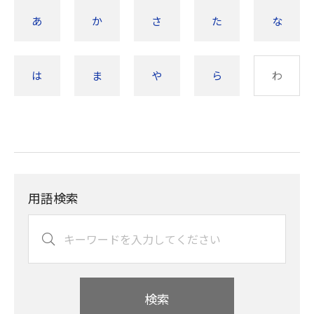
あ
か
さ
た
な
は
ま
や
ら
わ
用語検索
検索