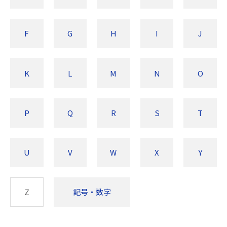
F
G
H
I
J
K
L
M
N
O
P
Q
R
S
T
U
V
W
X
Y
Z
記号・数字