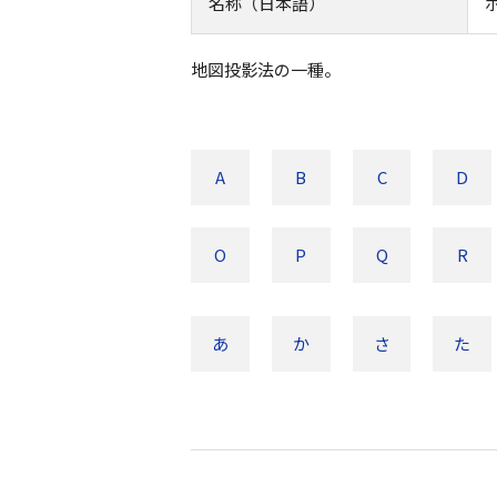
名称（日本語）
地図投影法の一種。
A
B
C
D
O
P
Q
R
あ
か
さ
た