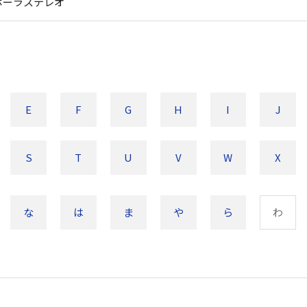
ポーラステレオ
E
F
G
H
I
J
S
T
U
V
W
X
な
は
ま
や
ら
わ