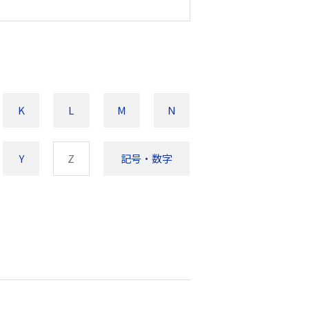
K
L
M
N
Y
Z
記号・数字