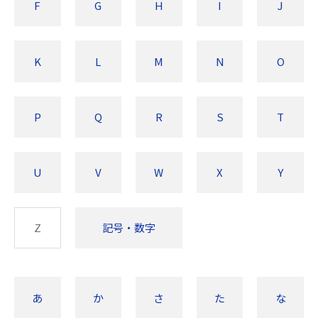
F
G
H
I
J
K
L
M
N
O
P
Q
R
S
T
U
V
W
X
Y
Z
記号・数字
あ
か
さ
た
な