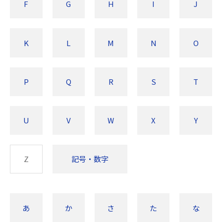
F
G
H
I
J
K
L
M
N
O
P
Q
R
S
T
U
V
W
X
Y
Z
記号・数字
あ
か
さ
た
な