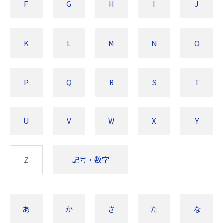
F
G
H
I
J
K
L
M
N
O
P
Q
R
S
T
U
V
W
X
Y
Z
記号・数字
あ
か
さ
た
な