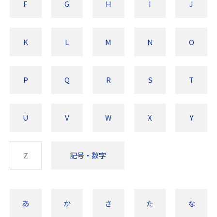
F
G
H
I
J
K
L
M
N
O
P
Q
R
S
T
U
V
W
X
Y
Z
記号・数字
あ
か
さ
た
な