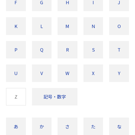
F
G
H
I
J
K
L
M
N
O
P
Q
R
S
T
U
V
W
X
Y
Z
記号・数字
あ
か
さ
た
な