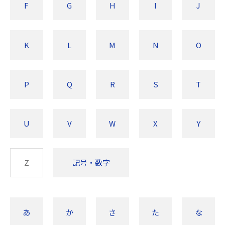
F
G
H
I
J
K
L
M
N
O
P
Q
R
S
T
U
V
W
X
Y
Z
記号・数字
あ
か
さ
た
な