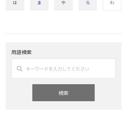
は
ま
や
ら
わ
用語検索
検索