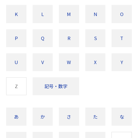
K
L
M
N
O
P
Q
R
S
T
U
V
W
X
Y
Z
記号・数字
あ
か
さ
た
な