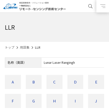
LLR
トップ
用語集
LLR
名称（英語）
Lunar Laser Rangingh
A
B
C
D
E
F
G
H
I
J