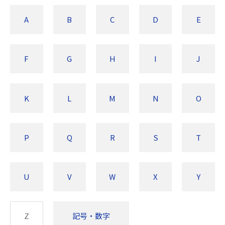
A
B
C
D
E
F
G
H
I
J
K
L
M
N
O
P
Q
R
S
T
U
V
W
X
Y
Z
記号・数字