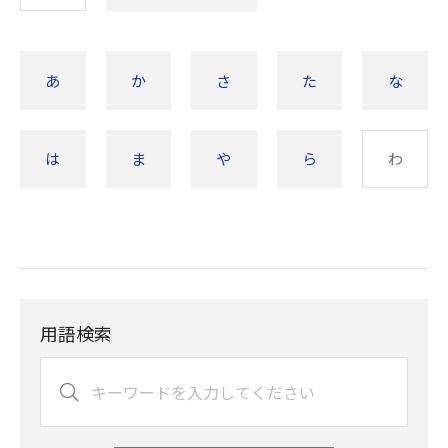
あ
か
さ
た
な
は
ま
や
ら
わ
用語検索