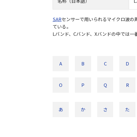
名称（日本語）
SAR
センサーで用いられるマイクロ波の周
ている。
Lバンド、Cバンド、Xバンドの中では
A
B
C
D
O
P
Q
R
あ
か
さ
た