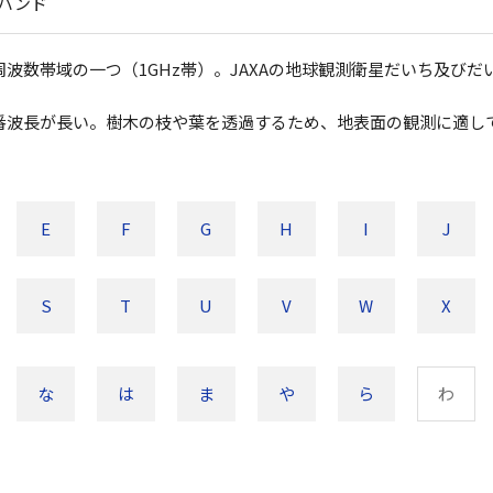
Lバンド
波数帯域の一つ（1GHz帯）。JAXAの地球観測衛星だいち及びだ
一番波長が長い。樹木の枝や葉を透過するため、地表面の観測に適し
E
F
G
H
I
J
S
T
U
V
W
X
な
は
ま
や
ら
わ