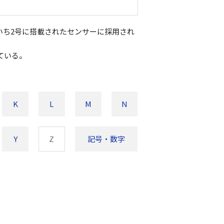
いち2号に搭載されたセンサーに採用され
ている。
K
L
M
N
Y
Z
記号・数字