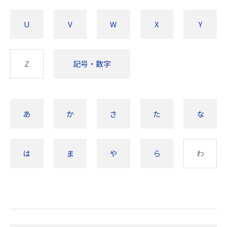
U
V
W
X
Y
Z
記号・数字
あ
か
さ
た
な
は
ま
や
ら
わ