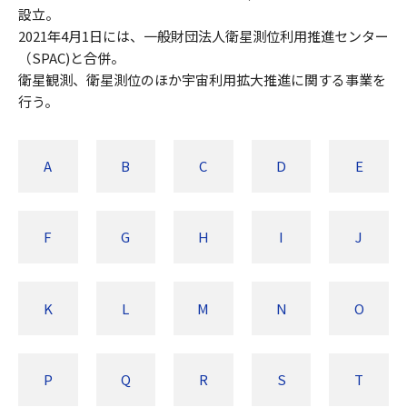
設立。
2021年4月1日には、一般財団法人衛星測位利用推進センター
（SPAC)と合併。
衛星観測、衛星測位のほか宇宙利用拡大推進に関する事業を
行う。
A
B
C
D
E
F
G
H
I
J
K
L
M
N
O
P
Q
R
S
T