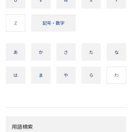
Z
記号・数字
あ
か
さ
た
な
は
ま
や
ら
わ
用語検索