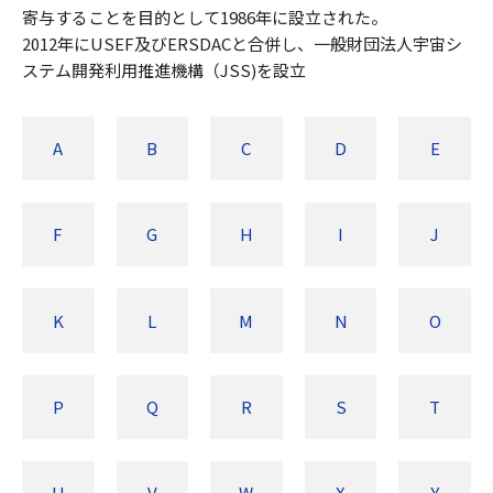
寄与することを目的として1986年に設立された。
2012年にUSEF及びERSDACと合併し、一般財団法人宇宙シ
ステム開発利用推進機構（JSS)を設立
A
B
C
D
E
F
G
H
I
J
K
L
M
N
O
P
Q
R
S
T
U
V
W
X
Y