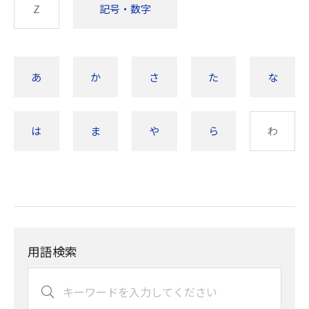
Z
記号・数字
あ
か
さ
た
な
は
ま
や
ら
わ
用語検索