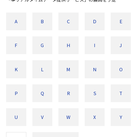
A
B
C
D
E
F
G
H
I
J
K
L
M
N
O
P
Q
R
S
T
U
V
W
X
Y