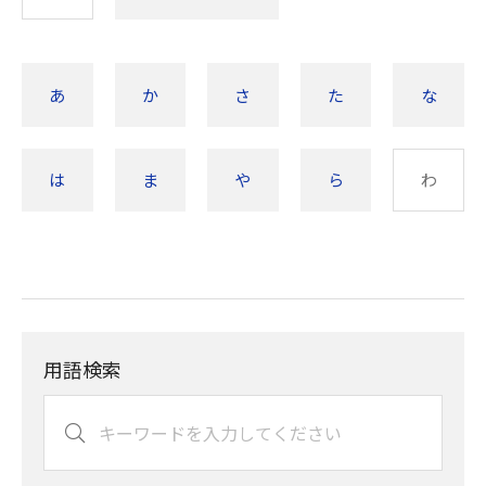
あ
か
さ
た
な
は
ま
や
ら
わ
用語検索