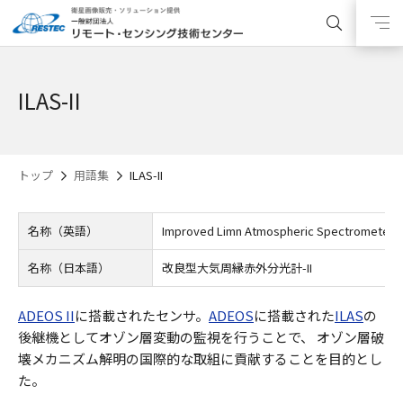
ILAS-II
トップ
用語集
ILAS-II
名称（英語）
Improved Limn Atmospheric Spectrometer-I
名称（日本語）
改良型大気周縁赤外分光計-II
ADEOS II
に搭載されたセンサ。
ADEOS
に搭載された
ILAS
の
後継機としてオゾン層変動の監視を行うことで、 オゾン層破
壊メカニズム解明の国際的な取組に貢献することを目的とし
た。