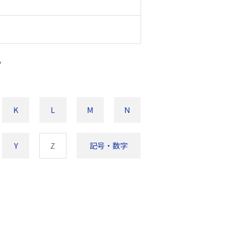
。
K
L
M
N
Y
Z
記号・数字