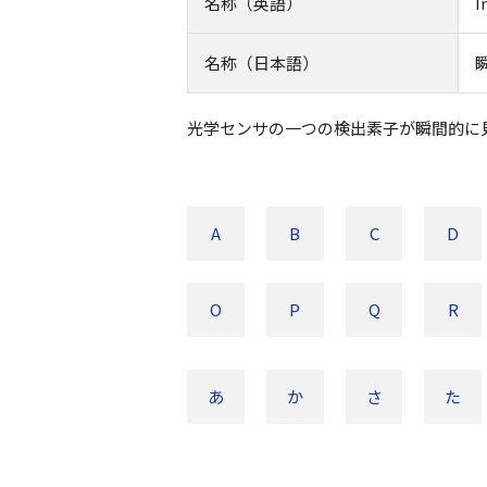
名称（英語）
I
名称（日本語）
光学センサの一つの検出素子が瞬間的に
A
B
C
D
O
P
Q
R
あ
か
さ
た