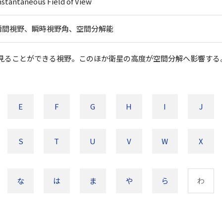
nstantaneous Field of View
瞬間視野、瞬時視野角、空間分解能
見ることができる視野。このほか衛星の高度が空間分解へ影響する
E
F
G
H
I
J
S
T
U
V
W
X
な
は
ま
や
ら
わ