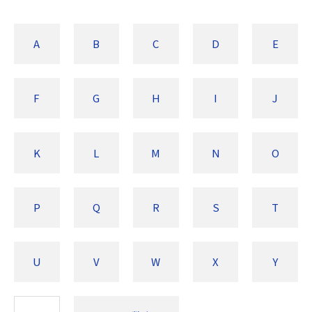
A
B
C
D
E
F
G
H
I
J
K
L
M
N
O
P
Q
R
S
T
U
V
W
X
Y