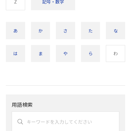
Z
記号・数字
あ
か
さ
た
な
は
ま
や
ら
わ
用語検索