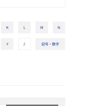
K
L
M
N
Y
Z
記号・数字