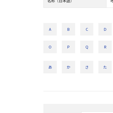
名称（日本語）
A
B
C
D
O
P
Q
R
あ
か
さ
た