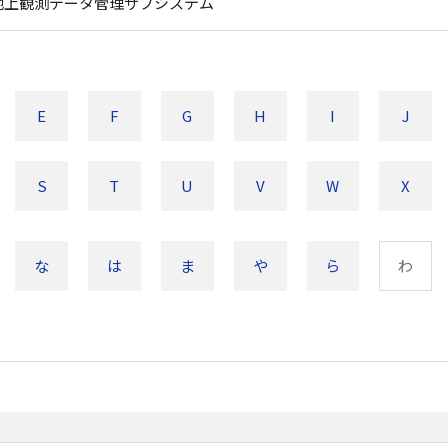
地上観測データ管理サブシステム
E
F
G
H
I
J
S
T
U
V
W
X
な
は
ま
や
ら
わ