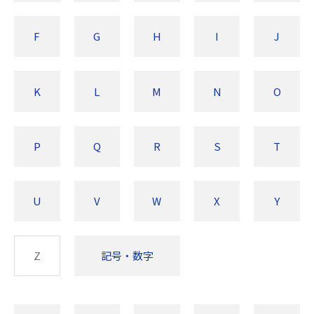
F
G
H
I
J
K
L
M
N
O
P
Q
R
S
T
U
V
W
X
Y
Z
記号・数字