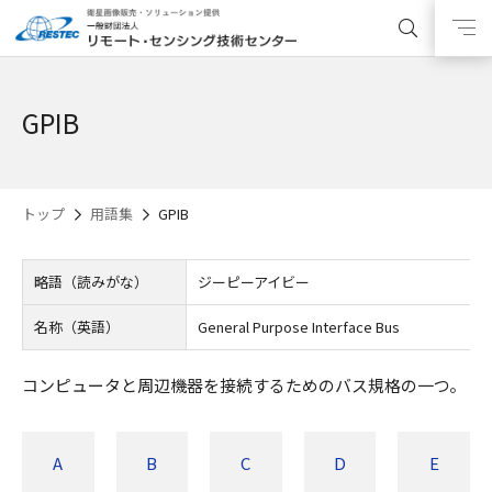
GPIB
トップ
用語集
GPIB
略語（読みがな）
ジーピーアイビー
名称（英語）
General Purpose Interface Bus
コンピュータと周辺機器を接続するためのバス規格の一つ。
A
B
C
D
E