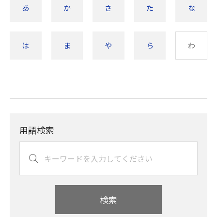
あ
か
さ
た
な
は
ま
や
ら
わ
用語検索
検索