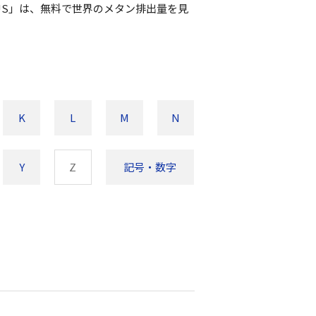
US」は、無料で世界のメタン排出量を見
K
L
M
N
Y
Z
記号・数字