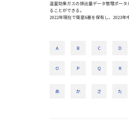
温室効果ガスの排出量データ管理ポータル
ることができる。
2022年現在で衛星6基を保有し、2023
A
B
C
D
O
P
Q
R
あ
か
さ
た