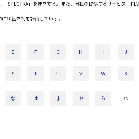
「SPECTRA」を運営する。また、同社の提供するサービス「PL
年中に10基体制を計画している。
E
F
G
H
I
J
S
T
U
V
W
X
な
は
ま
や
ら
わ