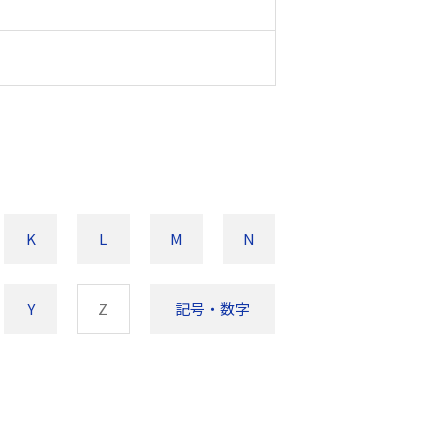
K
L
M
N
Y
Z
記号・数字