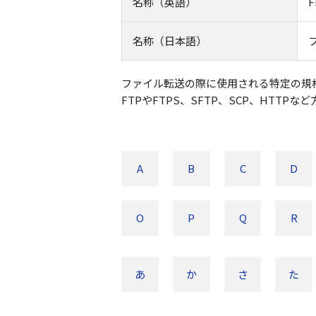
名称（英語）
F
名称（日本語）
ファイル転送の際に使用される特定の規
FTPやFTPS、SFTP、SCP、HT
A
B
C
D
O
P
Q
R
あ
か
さ
た