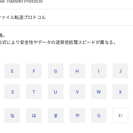
ile Transfer Protocol
ファイル転送プロトコル
格。
TPなど方式により安全性やデータの送受信処理スピードが異なる。
E
F
G
H
I
J
S
T
U
V
W
X
な
は
ま
や
ら
わ